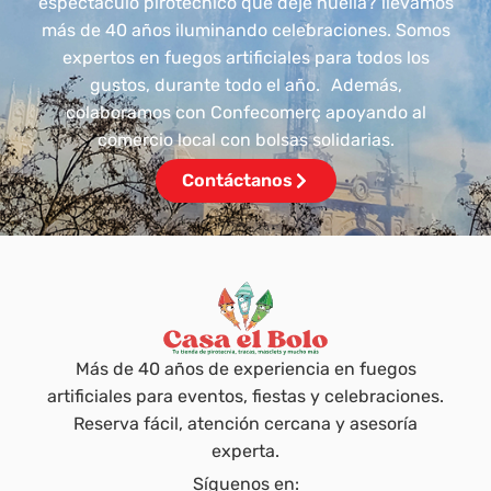
espectáculo pirotécnico que deje huella? llevamos
más de 40 años iluminando celebraciones. Somos
expertos en fuegos artificiales para todos los
gustos, durante todo el año. Además,
colaboramos con Confecomerç apoyando al
comercio local con bolsas solidarias.
Contáctanos
Más de 40 años de experiencia en fuegos
artificiales para eventos, fiestas y celebraciones.
Reserva fácil, atención cercana y asesoría
experta.
Síguenos en: