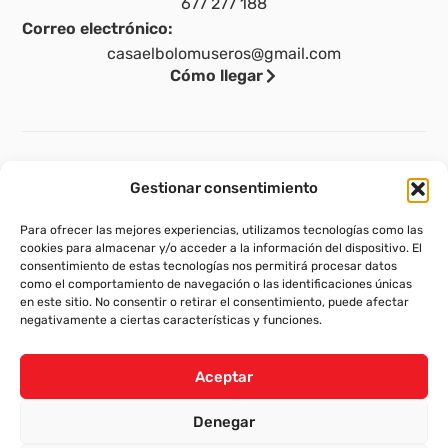
677 277 188
Correo electrónico:
casaelbolomuseros@gmail.com
Cómo llegar
Legal
Gestionar consentimiento
Aviso legal
Para ofrecer las mejores experiencias, utilizamos tecnologías como las
Política de privacidad
cookies para almacenar y/o acceder a la información del dispositivo. El
consentimiento de estas tecnologías nos permitirá procesar datos
Política de cookies (UE)
como el comportamiento de navegación o las identificaciones únicas
en este sitio. No consentir o retirar el consentimiento, puede afectar
Política de envíos y devoluciones
negativamente a ciertas características y funciones.
Accesibilidad
Aceptar
Denegar