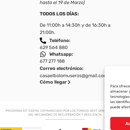
hasta el 19 de Marzo)
TODOS LOS DÍAS:
De 11:00h a 14:30h y de 16:30h a
21:00h.
Teléfono:
629 564 880
Whatsapp:
677 277 188
Correo electrónico:
casaelbolomuseros@gmail.com
Cómo llegar
Para ofrece
almacenar y
tecnologías
las identifi
puede afect
A