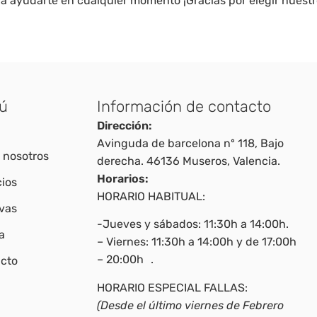
ara ayudarte en cualquier momento ¡Gracias por elegir nuest
ú
Información de contacto
Dirección:
Avinguda de barcelona nº 118, Bajo
 nosotros
derecha. 46136 Museros, Valencia.
Horarios:
cios
HORARIO HABITUAL:
vas
-Jueves y sábados: 11:30h a 14:00h.
a
– Viernes: 11:30h a 14:00h y de 17:00h
– 20:00h .
cto
HORARIO ESPECIAL FALLAS:
(Desde el último viernes de Febrero