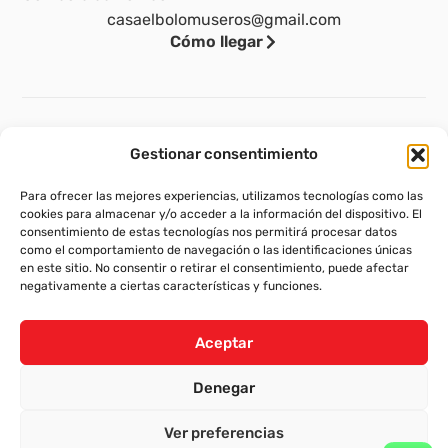
casaelbolomuseros@gmail.com
Cómo llegar
Legal
Gestionar consentimiento
Aviso legal
Para ofrecer las mejores experiencias, utilizamos tecnologías como las
Política de privacidad
cookies para almacenar y/o acceder a la información del dispositivo. El
consentimiento de estas tecnologías nos permitirá procesar datos
Política de cookies (UE)
como el comportamiento de navegación o las identificaciones únicas
en este sitio. No consentir o retirar el consentimiento, puede afectar
Política de envíos y devoluciones
negativamente a ciertas características y funciones.
Accesibilidad
Aceptar
Denegar
Ver preferencias