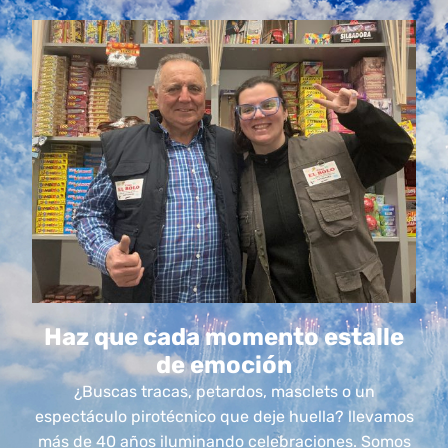
Haz que cada momento estalle
de emoción
¿Buscas tracas, petardos, masclets o un
espectáculo pirotécnico que deje huella? llevamos
más de 40 años iluminando celebraciones. Somos