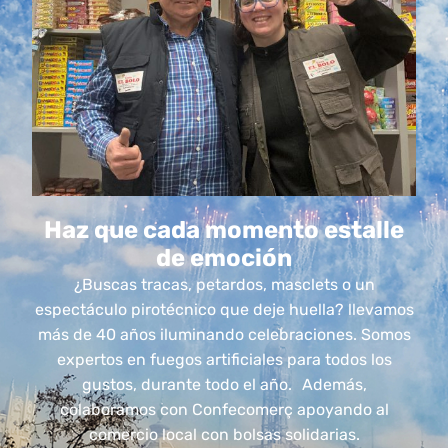
Haz que cada momento estalle
de emoción
¿Buscas tracas, petardos, masclets o un
espectáculo pirotécnico que deje huella? llevamos
más de 40 años iluminando celebraciones. Somos
expertos en fuegos artificiales para todos los
gustos, durante todo el año. Además,
colaboramos con Confecomerç apoyando al
comercio local con bolsas solidarias.