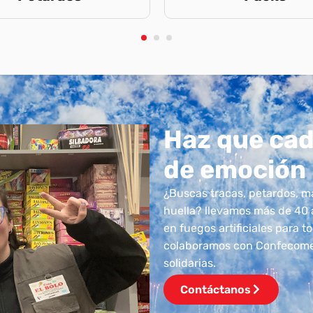
1
2
3
Haz que cad
de emoción
¿Buscas tracas, petardos, m
huella? llevamos más de 40
en fuegos artificiales para 
colaboramos con Confecomer
solidarias.
Contáctanos