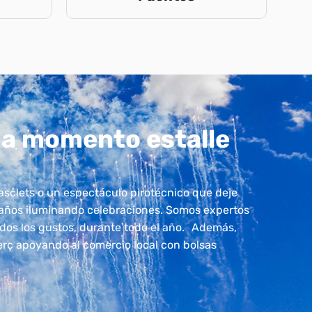
a momento estalle
asclets o un espectáculo pirotécnico que deje
 años iluminando celebraciones. Somos expertos
todos los gustos, durante todo el año. Además,
ç apoyando al comercio local con bolsas