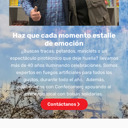
Haz que cada momento estalle
de emoción
¿Buscas tracas, petardos, masclets o un
espectáculo pirotécnico que deje huella? llevamos
más de 40 años iluminando celebraciones. Somos
expertos en fuegos artificiales para todos los
gustos, durante todo el año. Además,
colaboramos con Confecomerç apoyando al
comercio local con bolsas solidarias.
Contáctanos