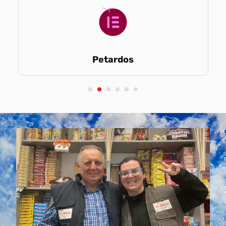
Petardos
1
2
3
4
5
6