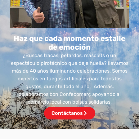
Haz que cada momento estalle
de emoción
¿Buscas tracas, petardos, masclets o un
espectáculo pirotécnico que deje huella? llevamos
más de 40 años iluminando celebraciones. Somos
expertos en fuegos artificiales para todos los
gustos, durante todo el año. Además,
colaboramos con Confecomerç apoyando al
comercio local con bolsas solidarias.
Contáctanos