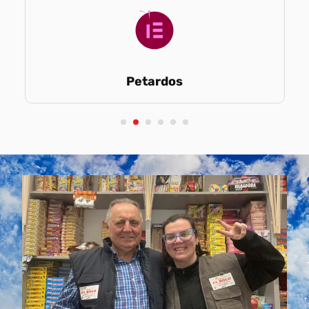
Petardos
1
2
3
4
5
6