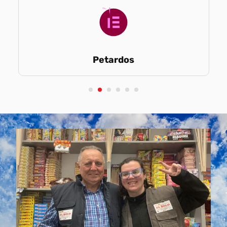
Petardos
1
2
3
4
5
6