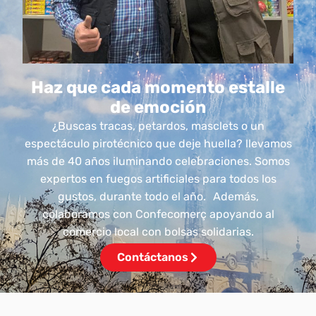
Haz que cada momento estalle
de emoción
¿Buscas tracas, petardos, masclets o un
espectáculo pirotécnico que deje huella? llevamos
más de 40 años iluminando celebraciones. Somos
expertos en fuegos artificiales para todos los
gustos, durante todo el año. Además,
colaboramos con Confecomerç apoyando al
comercio local con bolsas solidarias.
Contáctanos